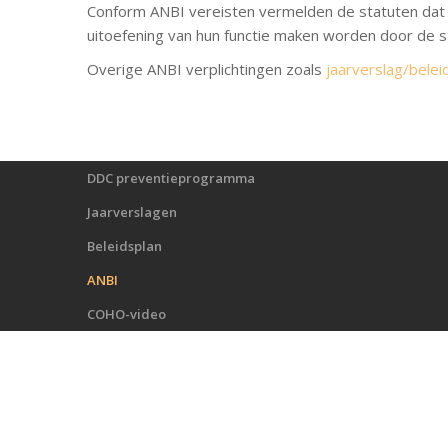
Conform ANBI vereisten vermelden de statuten dat d
uitoefening van hun functie maken worden door de s
Overige ANBI verplichtingen zoals
jaarverslag/belei
DDC preventieprogramma
Jaarverslagen
Beleidsplan
ANBI
COHO-video