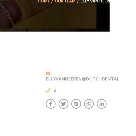
HOME
OUR TEAM
ELLY VAN HEEREN
ELLYVANHEEREN@DUTCHDENTALCARE.N
#